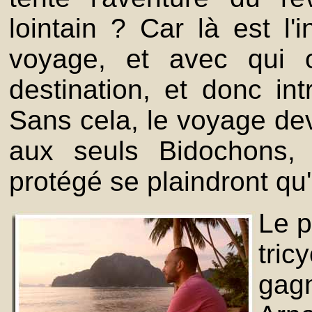
lointain ? Car là est l'
voyage, et avec qui o
destination, et donc in
Sans cela, le voyage dev
aux seuls Bidochons,
protégé se plaindront qu'i
Le p
tric
gag