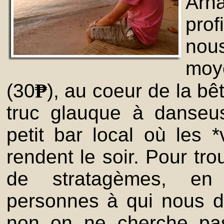
Arn
prof
no
moy
(30
₱
), au coeur de la bê
truc glauque à danseus
petit bar local où les *
rendent le soir. Pour trou
de stratagèmes, en p
personnes à qui nous d
non on ne cherche pas